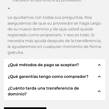
transferir el dominio a su proveedor.
Le ayudamos con todas sus preguntas. Nos
aseguramos de que su proveedor se haga cargo
de su nuevo dominio y de que usted quede
registrado como propietario. Y eso es todo. Si
necesita más ayuda después de la transferencia,
le ayudaremos en cualquier momento de forma
gratuita.
expand_less
¿Qué métodos de pago se aceptan?
expand_less
¿Qué garantías tengo como comprador?
Utilizamos SEPA como prepago y utilizamos
STRIPE como proveedor de servicios de pago
¿Cuánto tarda una transferencia de
para los métodos de pago disponibles como:
Siempre le garantizamos como comprador las
expand_less
dominio?
Tarjetas de crédito, PayPal, Klarna, ApplePay,
siguientes seguridades. Esto es lo que
GooglePay, Alipay o proveedores locales.
representamos con nuestro nombren:
La transferencia de dominio a un nuevo